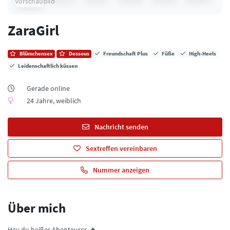
ZaraGirl
Blümchensex
Dessous
Freundschaft Plus
Füße
High-Heels
Leidenschaftlich küssen
Gerade online
24 Jahre, weiblich
Nachricht senden
Sextreffen vereinbaren
Nummer anzeigen
Über mich
Hey du heißer Abenteurer, 🔥