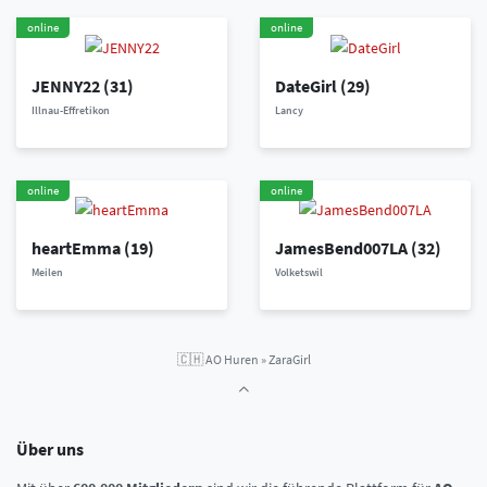
online
online
JENNY22
(31)
DateGirl
(29)
Illnau-Effretikon
Lancy
online
online
heartEmma
(19)
JamesBend007LA
(32)
Meilen
Volketswil
🇨🇭
AO Huren
»
ZaraGirl
Über uns