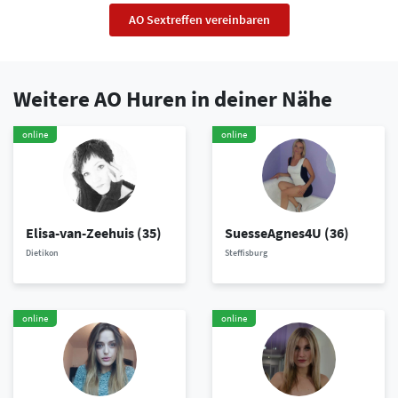
AO Sextreffen vereinbaren
Weitere AO Huren in deiner Nähe
online
online
Elisa-van-Zeehuis
(35)
SuesseAgnes4U
(36)
Dietikon
Steffisburg
online
online