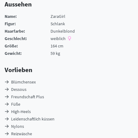
Aussehen
Name:
ZaraGirl
Figur:
Schlank
Haarfarbe:
Dunkelblond
Geschlecht:
weiblich
Größe:
164 cm
Gewicht:
59 kg
Vorlieben
Blümchensex
Dessous
Freundschaft Plus
Füße
High-Heels
Leidenschaftlich küssen
Nylons
Reizwäsche