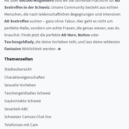
Mit über
600.000 Mitgliedern
sind wir die führende Plattform für
AO
Sextreffen in der Schweiz
. Unsere Community besteht aus echten
Menschen, die nach leidenschaftlichen Begegnungen und intensiven
AO Sextreffen
suchen – ganz ohne Tabus. Hier geht es nicht um
perfekte Maße, sondern um echte Frauen, die genau wissen, was du
brauchst. Finde jetzt die perfekte
AO Hure
,
Nutten
oder
Taschengeldlady
, die deine Vorlieben teilt, und lass deine wildesten
Fantasien
Wirklichkeit werden. 🔥
Themenseiten
Städteübersicht
Charaktereigenschaften
Sexuelle Vorlieben
Taschengeldladies Schweiz
Gaykontakte Schweiz
Sexarbeit-ABC
Schweizer Camsex Chat live
Telefonsex mit Cam