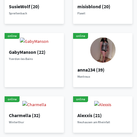
SusieWolf
(20)
misisblond
(20)
Spreitenbach
Flawil
online
online
GabyManson
(22)
Yverdon-les-Bains
anna234
(39)
Montreux
online
online
Charmella
(32)
Alexxis
(21)
Winterthur
Neuhausen am Rheinfall