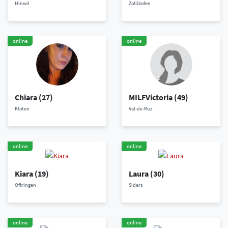
Hinwil
Zollikofen
online
online
Chiara
(27)
MILFVictoria
(49)
Kloten
Val-de-Ruz
online
online
Kiara
(19)
Laura
(30)
Oftringen
Siders
online
online