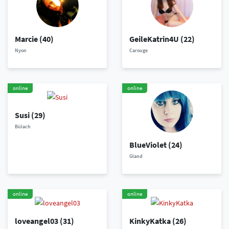
Marcie
(40)
GeileKatrin4U
(22)
Nyon
Carouge
online
online
Susi
(29)
Bülach
BlueViolet
(24)
Gland
online
online
loveangel03
(31)
KinkyKatka
(26)