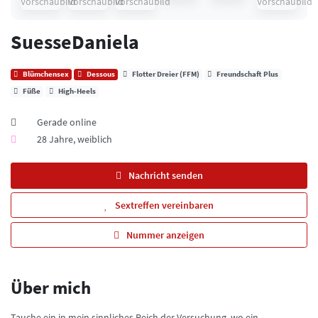
SuesseDaniela
Blümchensex
Dessous
Flotter Dreier (FFM)
Freundschaft Plus
Füße
High-Heels
Gerade online
28 Jahre, weiblich
Nachricht senden
Sextreffen vereinbaren
Nummer anzeigen
Über mich
Tauche ein in mein sinnliches Reich der Versuchung, wo ein