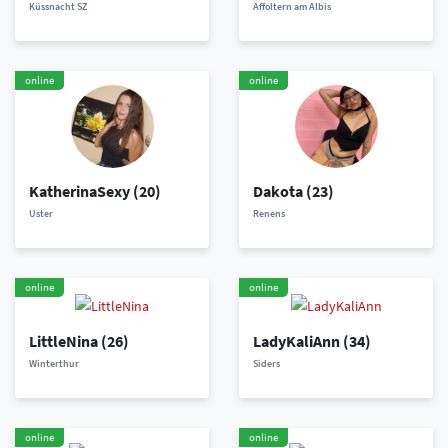
Küssnacht SZ
Affoltern am Albis
online
online
KatherinaSexy
(20)
Dakota
(23)
Uster
Renens
online
online
LittleNina
(26)
LadyKaliAnn
(34)
Winterthur
Siders
online
online