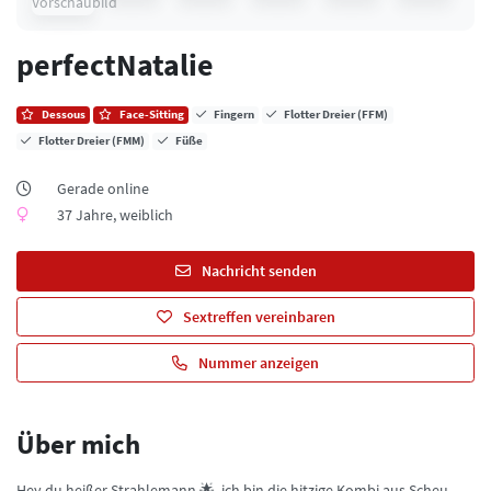
perfectNatalie
Dessous
Face-Sitting
Fingern
Flotter Dreier (FFM)
Flotter Dreier (FMM)
Füße
Gerade online
37 Jahre, weiblich
Nachricht senden
Sextreffen vereinbaren
Nummer anzeigen
Über mich
Hey du heißer Strahlemann 🌟, ich bin die hitzige Kombi aus Scheu