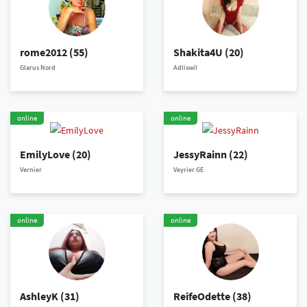
rome2012
(55)
Shakita4U
(20)
Glarus Nord
Adliswil
online
online
EmilyLove
(20)
JessyRainn
(22)
Vernier
Veyrier GE
online
online
AshleyK
(31)
ReifeOdette
(38)