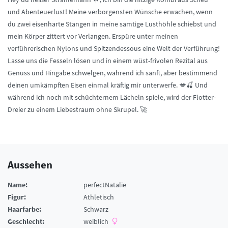
und Abenteuerlust! Meine verborgensten Wünsche erwachen, wenn
du zwei eisenharte Stangen in meine samtige Lusthöhle schiebst und
mein Körper zittert vor Verlangen. Erspüre unter meinen
verführerischen Nylons und Spitzendessous eine Welt der Verführung!
Lasse uns die Fesseln lösen und in einem wüst-frivolen Rezital aus
Genuss und Hingabe schwelgen, während ich sanft, aber bestimmend
deinen umkämpften Eisen einmal kräftig mir unterwerfe. 💋🍒 Und
während ich noch mit schüchternem Lächeln spiele, wird der Flotter-
Dreier zu einem Liebestraum ohne Skrupel. 🚀
Aussehen
Name:
perfectNatalie
Figur:
Athletisch
Haarfarbe:
Schwarz
Geschlecht:
weiblich