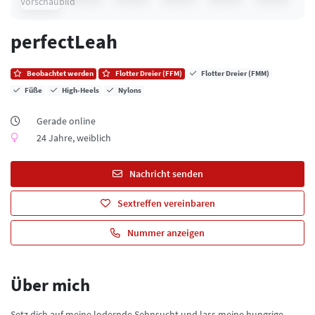
perfectLeah
Beobachtet werden
Flotter Dreier (FFM)
Flotter Dreier (FMM)
Füße
High-Heels
Nylons
Gerade online
24 Jahre, weiblich
Nachricht senden
Sextreffen vereinbaren
Nummer anzeigen
Über mich
Setz dich auf meine lodernde Sehnsucht und lass meine hungrige