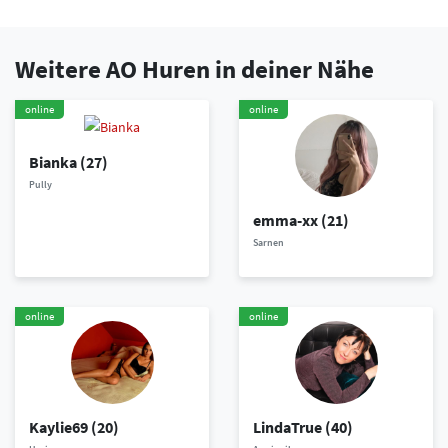
Weitere AO Huren in deiner Nähe
online
online
Bianka
(27)
Pully
emma-xx
(21)
Sarnen
online
online
Kaylie69
(20)
LindaTrue
(40)