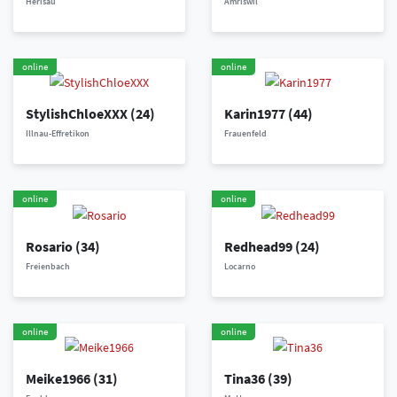
Herisau
Amriswil
online
online
StylishChloeXXX
(24)
Karin1977
(44)
Illnau-Effretikon
Frauenfeld
online
online
Rosario
(34)
Redhead99
(24)
Freienbach
Locarno
online
online
Meike1966
(31)
Tina36
(39)