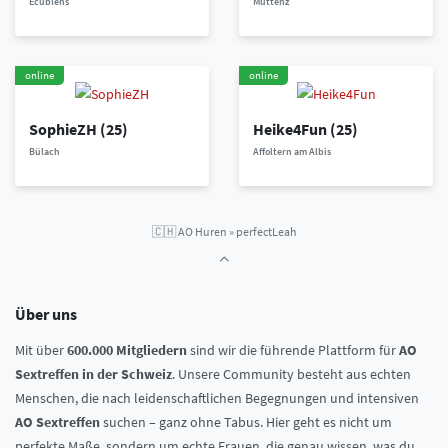
Ecublens
Muttenz
online
online
SophieZH
(25)
Heike4Fun
(25)
Bülach
Affoltern am Albis
🇨🇭
AO Huren
»
perfectLeah
Über uns
Mit über
600.000 Mitgliedern
sind wir die führende Plattform für
AO
Sextreffen in der Schweiz
. Unsere Community besteht aus echten
Menschen, die nach leidenschaftlichen Begegnungen und intensiven
AO Sextreffen
suchen – ganz ohne Tabus. Hier geht es nicht um
perfekte Maße, sondern um echte Frauen, die genau wissen, was du