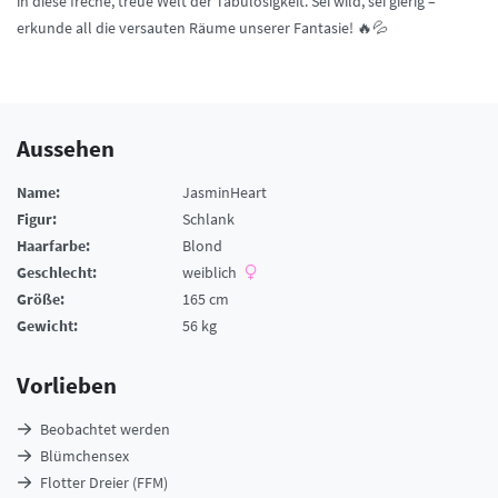
in diese freche, treue Welt der Tabulosigkeit. Sei wild, sei gierig –
erkunde all die versauten Räume unserer Fantasie! 🔥💦
Aussehen
Name:
JasminHeart
Figur:
Schlank
Haarfarbe:
Blond
Geschlecht:
weiblich
Größe:
165 cm
Gewicht:
56 kg
Vorlieben
Beobachtet werden
Blümchensex
Flotter Dreier (FFM)