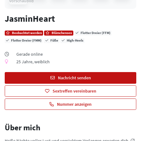
JasminHeart
Beobachtet werden
Blümchensex
Flotter Dreier (FFM)
Flotter Dreier (FMM)
Füße
High-Heels
Gerade online
25 Jahre, weiblich
Nachricht senden
Sextreffen vereinbaren
Nummer anzeigen
Über mich
Heiße Nächte voller Lust und verrücktem Verlangen erwarten dich. 🥵