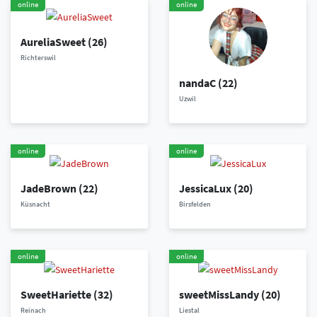
online
online
AureliaSweet
(26)
Richterswil
nandaC
(22)
Uzwil
online
online
JadeBrown
(22)
JessicaLux
(20)
Küsnacht
Birsfelden
online
online
SweetHariette
(32)
sweetMissLandy
(20)
Reinach
Liestal