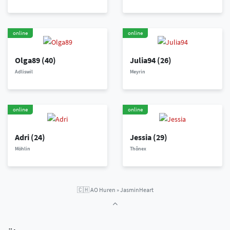
online
online
Olga89
(40)
Julia94
(26)
Adliswil
Meyrin
online
online
Adri
(24)
Jessia
(29)
Möhlin
Thônex
🇨🇭
AO Huren
»
JasminHeart