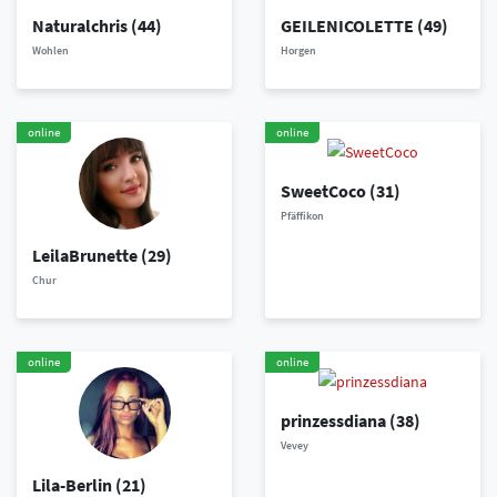
Naturalchris
(44)
GEILENICOLETTE
(49)
Wohlen
Horgen
online
online
SweetCoco
(31)
Pfäffikon
LeilaBrunette
(29)
Chur
online
online
prinzessdiana
(38)
Vevey
Lila-Berlin
(21)