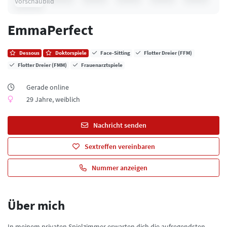
EmmaPerfect
Dessous
Doktorspiele
Face-Sitting
Flotter Dreier (FFM)
Flotter Dreier (FMM)
Frauenarztspiele
Gerade online
29 Jahre, weiblich
Nachricht senden
Sextreffen vereinbaren
Nummer anzeigen
Über mich
In meinem privaten Spielzimmer erwarten dich die aufregendsten