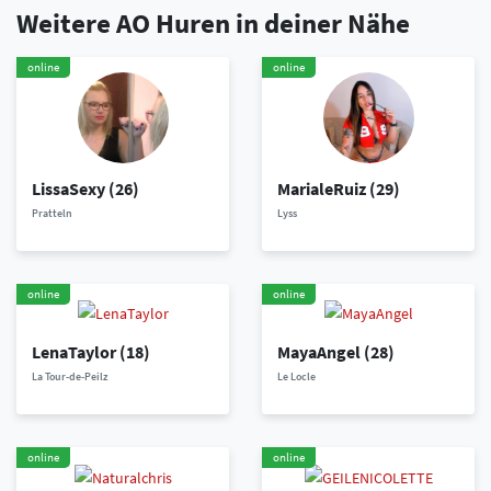
Weitere AO Huren in deiner Nähe
online
online
LissaSexy
(26)
MarialeRuiz
(29)
Pratteln
Lyss
online
online
LenaTaylor
(18)
MayaAngel
(28)
La Tour-de-Peilz
Le Locle
online
online