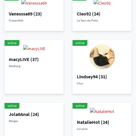
Vanesssa69
(23)
Cleo92
(24)
Frauenfeld
La Tour-de-Peilz
online
online
macyLIVE
(37)
Delsberg
Lindsey94
(31)
Chur
online
online
Jola6Anal
(24)
Morges
NatalieHot
(24)
Le Locle