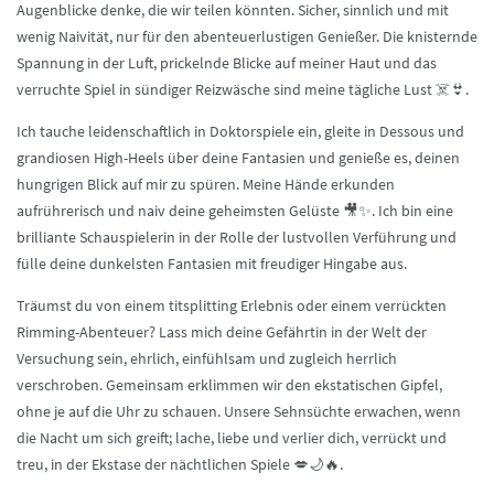
Augenblicke denke, die wir teilen könnten. Sicher, sinnlich und mit
wenig Naivität, nur für den abenteuerlustigen Genießer. Die knisternde
Spannung in der Luft, prickelnde Blicke auf meiner Haut und das
verruchte Spiel in sündiger Reizwäsche sind meine tägliche Lust ☠️👙.
Ich tauche leidenschaftlich in Doktorspiele ein, gleite in Dessous und
grandiosen High-Heels über deine Fantasien und genieße es, deinen
hungrigen Blick auf mir zu spüren. Meine Hände erkunden
aufrührerisch und naiv deine geheimsten Gelüste 🎥✨. Ich bin eine
brilliante Schauspielerin in der Rolle der lustvollen Verführung und
fülle deine dunkelsten Fantasien mit freudiger Hingabe aus.
Träumst du von einem titsplitting Erlebnis oder einem verrückten
Rimming-Abenteuer? Lass mich deine Gefährtin in der Welt der
Versuchung sein, ehrlich, einfühlsam und zugleich herrlich
verschroben. Gemeinsam erklimmen wir den ekstatischen Gipfel,
ohne je auf die Uhr zu schauen. Unsere Sehnsüchte erwachen, wenn
die Nacht um sich greift; lache, liebe und verlier dich, verrückt und
treu, in der Ekstase der nächtlichen Spiele 💋🌙🔥.