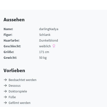
Aussehen
Name:
darlingNadya
Figur:
Schlank
Haarfarbe:
Dunkelblond
Geschlecht:
weiblich
Größe:
171 cm
Gewicht:
50 kg
Vorlieben
Beobachtet werden
Dessous
Doktorspiele
Füße
Gefilmt werden