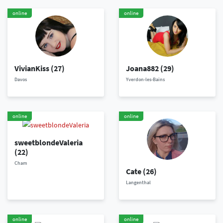
online
online
VivianKiss
(27)
Joana882
(29)
Davos
Yverdon-les-Bains
online
online
sweetblondeValeria
(22)
Cham
Cate
(26)
Langenthal
online
online